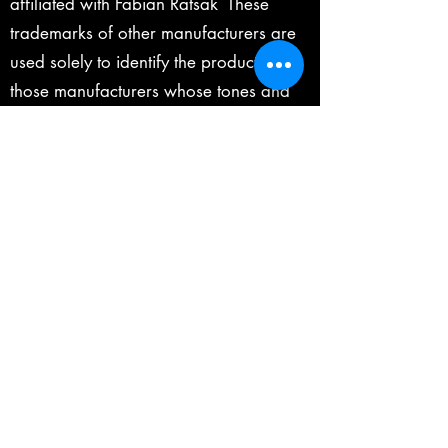
affiliated with Fabian Ratsak These
trademarks of other manufacturers are
used solely to identify the products of
those manufacturers whose tones and
sounds were studied during the making
of any digital products on this website.
Marshall is a registered trademarks of
Marshall Amplification Plc.
Mesa/Boogie is a registered
trademarks of Mesa/Boogie Ltd.
Matchless is a registered trademark of
Matchless, LLC.
VOX is a registered trademark
(Registration #4990791) owned by