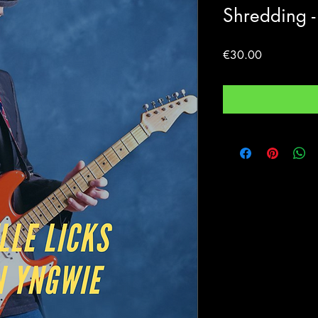
Shredding -
Price
€30.00