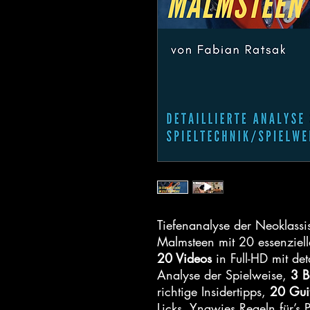
Tiefenanalyse der Neoklass
Malmsteen mit 20 essenziell
20 Videos
in Full-HD mit deta
Analyse der Spielweise,
3 B
richtige Insidertipps,
20 Guit
Licks, Yngwies Regeln für’s 