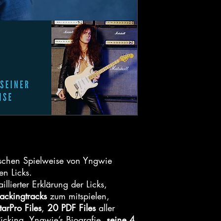
ischen Spielweise von Yngwie
en Licks.
illierter Erklärung der Licks,
ackingtracks
zum mitspielen,
arPro Files
,
20 PDF Files
aller
Picking, Yngwie’s Biografie,
seine 4